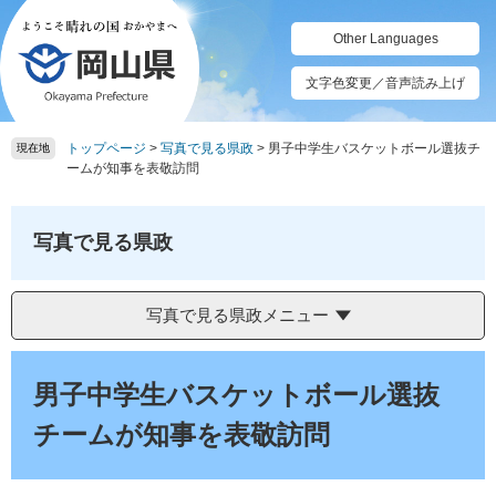
ペ
メ
ー
ニ
Other Languages
ジ
ュ
の
ー
文字色変更／音声読み上げ
先
を
頭
飛
トップページ
>
写真で見る県政
>
男子中学生バスケットボール選抜チ
で
ば
現在地
ームが知事を表敬訪問
す。
し
て
本
写真で見る県政
文
へ
写真で見る県政メニュー
本
文
男子中学生バスケットボール選抜
チームが知事を表敬訪問