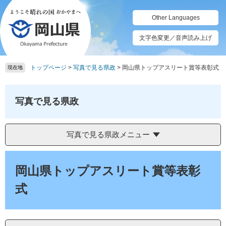
ペ
メ
ー
ニ
Other Languages
ジ
ュ
の
ー
文字色変更／音声読み上げ
先
を
頭
飛
トップページ
>
写真で見る県政
>
岡山県トップアスリート賞等表彰式
で
ば
現在地
す。
し
て
本
写真で見る県政
文
へ
写真で見る県政メニュー
本
文
岡山県トップアスリート賞等表彰
式