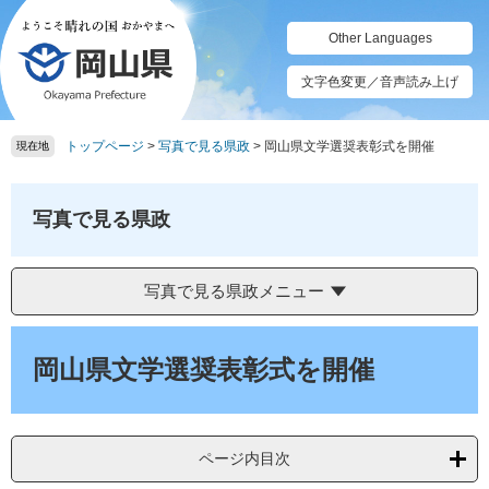
ペ
メ
ー
ニ
Other Languages
ジ
ュ
の
ー
文字色変更／音声読み上げ
先
を
頭
飛
トップページ
>
写真で見る県政
>
岡山県文学選奨表彰式を開催
で
ば
現在地
す。
し
て
本
写真で見る県政
文
へ
写真で見る県政メニュー
本
文
岡山県文学選奨表彰式を開催
ページ内目次