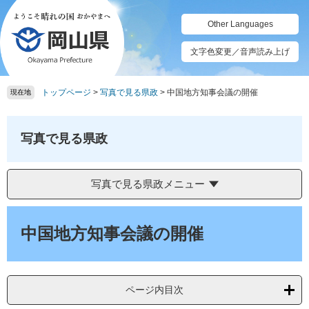
ペ
メ
ー
ニ
Other Languages
ジ
ュ
の
ー
文字色変更／音声読み上げ
先
を
頭
飛
トップページ
>
写真で見る県政
>
中国地方知事会議の開催
で
ば
現在地
す。
し
て
本
写真で見る県政
文
へ
写真で見る県政メニュー
本
文
中国地方知事会議の開催
ページ内目次