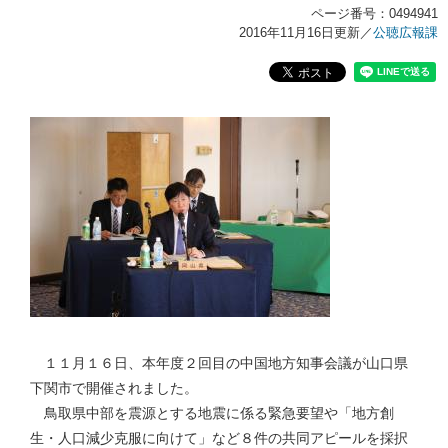
ページ番号：0494941
2016年11月16日更新
／
公聴広報課
１１月１６日、本年度２回目の中国地方知事会議が山口県
下関市で開催されました。
鳥取県中部を震源とする地震に係る緊急要望や「地方創
生・人口減少克服に向けて」など８件の共同アピールを採択