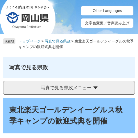
ペ
メ
ー
ニ
Other Languages
ジ
ュ
の
ー
文字色変更／音声読み上げ
先
を
頭
飛
トップページ
>
写真で見る県政
>
東北楽天ゴールデンイーグルス秋季
で
ば
現在地
キャンプの歓迎式典を開催
す。
し
て
本
写真で見る県政
文
へ
写真で見る県政メニュー
本
文
東北楽天ゴールデンイーグルス秋
季キャンプの歓迎式典を開催