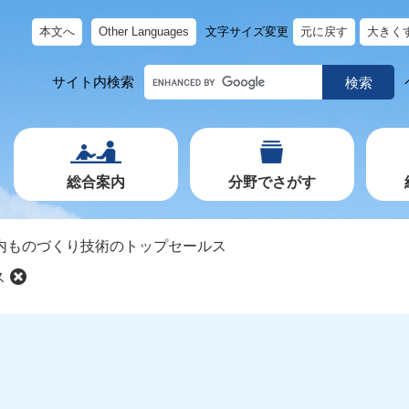
本文へ
Other Languages
文字サイズ変更
元に戻す
大きく
キ
サイト内検索
ー
ワ
ー
ド
で
探
す
総合案内
分野でさがす
内ものづくり技術のトップセールス
ス