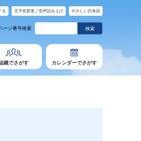
する
文字色変更／音声読み上げ
やさしい日本語
ペ
ページ番号検索
ー
ジ
番
号
を
入
力
組織でさがす
カレンダーでさがす