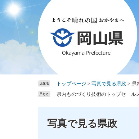
ペ
メ
ー
ニ
ジ
ュ
の
ー
先
を
頭
飛
で
ば
す。
し
て
本
文
トップページ
>
写真で見る県政
>
県
現在地
へ
県内ものづくり技術のトップセール
足あと
写真で見る県政