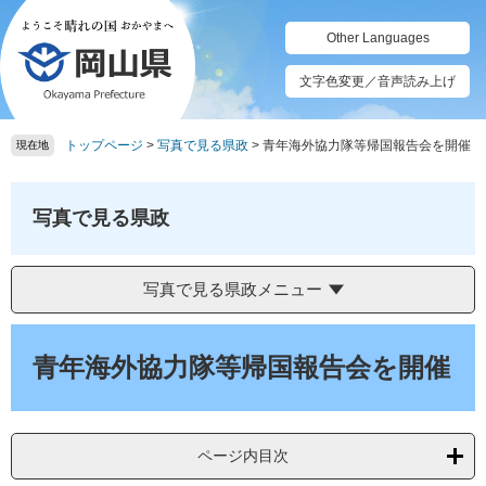
ペ
メ
ー
ニ
Other Languages
ジ
ュ
の
ー
文字色変更／音声読み上げ
先
を
頭
飛
トップページ
>
写真で見る県政
>
青年海外協力隊等帰国報告会を開催
で
ば
現在地
す。
し
て
本
写真で見る県政
文
へ
写真で見る県政メニュー
本
文
青年海外協力隊等帰国報告会を開催
ページ内目次