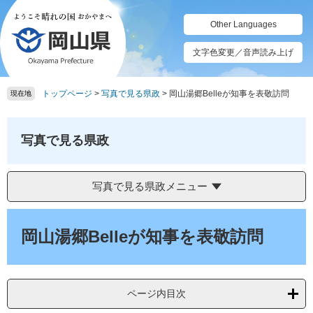
ペ
メ
ー
ニ
Other Languages
ジ
ュ
の
ー
文字色変更／音声読み上げ
先
を
頭
飛
トップページ
>
写真で見る県政
>
岡山湯郷Belleが知事を表敬訪問
で
ば
現在地
す。
し
て
本
写真で見る県政
文
へ
写真で見る県政メニュー
本
文
岡山湯郷Belleが知事を表敬訪問
ページ内目次