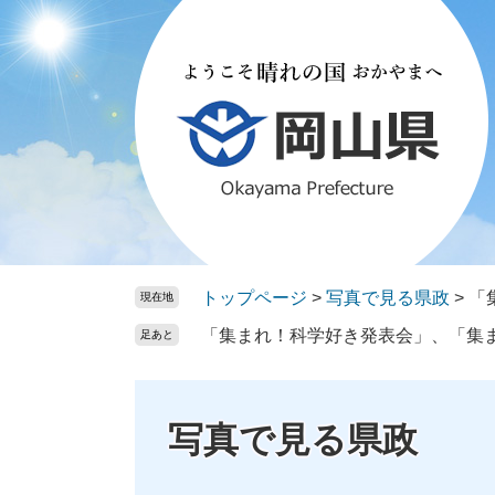
ペ
メ
ー
ニ
ジ
ュ
の
ー
先
を
頭
飛
で
ば
す。
し
て
本
文
トップページ
>
写真で見る県政
>
「
現在地
へ
「集まれ！科学好き発表会」、「集
足あと
写真で見る県政