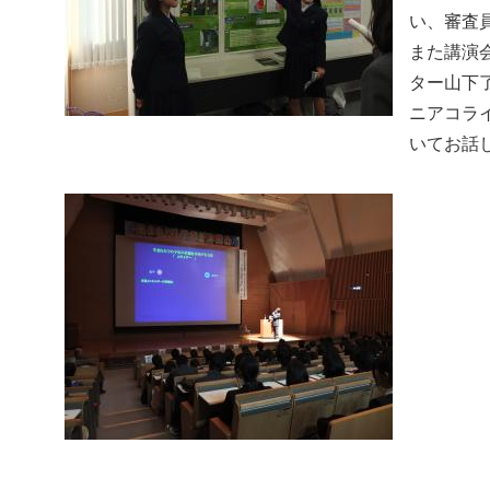
い、審査
また講演
ター山下
ニアコラ
いてお話