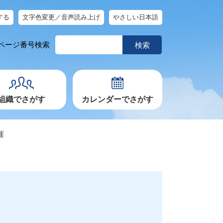
する
文字色変更／音声読み上げ
やさしい日本語
ペ
ページ番号検索
ー
ジ
番
号
を
入
力
組織でさがす
カレンダーでさがす
催