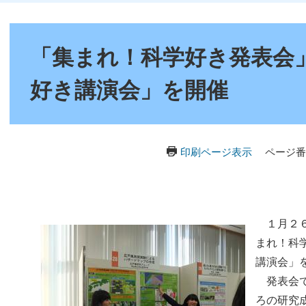
本
文
「集まれ！科学好き発表会
好き講演会」を開催
印刷ページ表示
ページ番号
１月２６
まれ！科
講演会」
発表会で
ろの研究