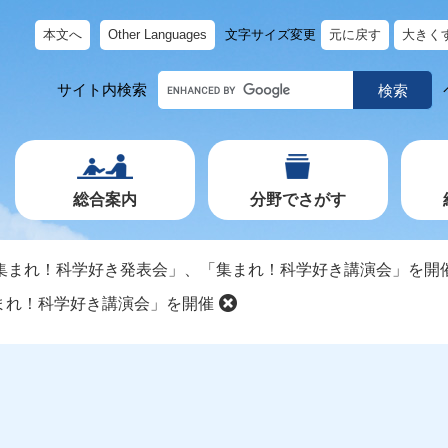
本文へ
Other Languages
文字サイズ変更
元に戻す
大きく
キ
サイト内検索
ー
ワ
ー
ド
で
探
す
総合案内
分野でさがす
集まれ！科学好き発表会」、「集まれ！科学好き講演会」を開
まれ！科学好き講演会」を開催