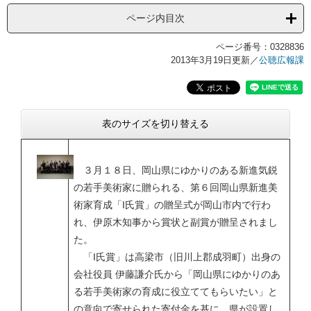
ページ内目次
ページ番号：0328836
2013年3月19日更新
／
公聴広報課
表のサイズを切り替える
３月１８日、岡山県にゆかりのある新進気鋭
の若手美術家に贈られる、第６回岡山県新進美
術家育成「I氏賞」の贈呈式が岡山市内で行わ
れ、伊原木知事から賞状と副賞が贈呈されまし
た。
「I氏賞」は高梁市（旧川上郡成羽町）出身の
会社役員 伊藤謙介氏から「岡山県にゆかりのあ
る若手美術家の育成に役立ててもらいたい」と
の意向で寄せられた寄付金を基に、県が設置し