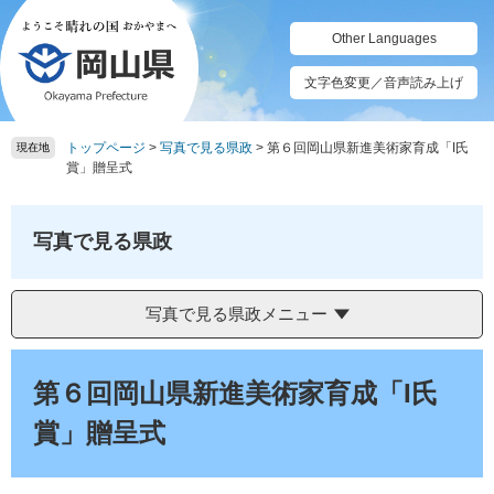
ペ
メ
ー
ニ
Other Languages
ジ
ュ
の
ー
文字色変更／音声読み上げ
先
を
頭
飛
トップページ
>
写真で見る県政
>
第６回岡山県新進美術家育成「I氏
で
ば
現在地
賞」贈呈式
す。
し
て
本
写真で見る県政
文
へ
写真で見る県政メニュー
本
文
第６回岡山県新進美術家育成「I氏
賞」贈呈式