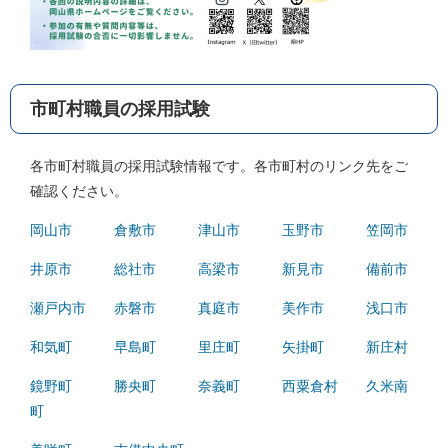
市町村職員の採用試験
各市町村職員の採用試験情報です。各市町村のリンク先をご
確認ください。
岡山市
倉敷市
津山市
玉野市
笠岡市
井原市
総社市
高梁市
新見市
備前市
瀬戸内市
赤磐市
真庭市
美作市
浅口市
和気町
早島町
里庄町
矢掛町
新庄村
鏡野町
勝央町
奈義町
西粟倉村
久米南
町