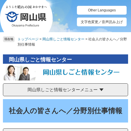
ペ
メ
ー
ニ
Other Languages
ジ
ュ
の
ー
文字色変更／音声読み上げ
先
を
頭
飛
トップページ
>
岡山県しごと情報センター
>
社会人の皆さんへ／分野
で
ば
現在地
別仕事情報
す。
し
て
本
岡山県しごと情報センター
文
へ
岡山県しごと情報センターメニュー
本
文
社会人の皆さんへ／分野別仕事情報