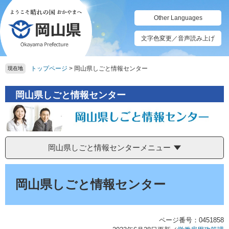
ペ
メ
ー
ニ
Other Languages
ジ
ュ
の
ー
文字色変更／音声読み上げ
先
を
頭
飛
トップページ
>
岡山県しごと情報センター
で
ば
現在地
す。
し
て
岡山県しごと情報センター
本
文
へ
岡山県しごと情報センターメニュー
本
文
岡山県しごと情報センター
ページ番号：0451858