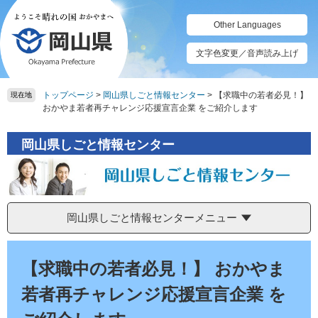
ペ
メ
ー
ニ
Other Languages
ジ
ュ
の
ー
文字色変更／音声読み上げ
先
を
頭
飛
トップページ
>
岡山県しごと情報センター
>
【求職中の若者必見！】
で
ば
現在地
おかやま若者再チャレンジ応援宣言企業 をご紹介します
す。
し
て
本
岡山県しごと情報センター
文
へ
岡山県しごと情報センターメニュー
本
文
【求職中の若者必見！】 おかやま
若者再チャレンジ応援宣言企業 を