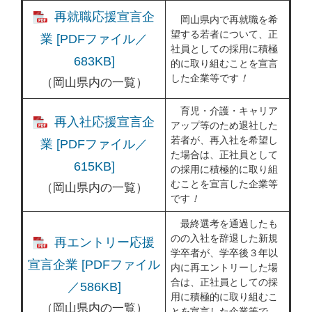
再就職応援宣言企
岡山県内で再就職を希
望する若者について、正
業 [PDFファイル／
社員としての採用に積極
683KB]
的に取り組むことを宣言
した企業等です
！
（岡山県内の一覧）
育児・介護・キャリア
再入社応援宣言企
アップ等のため退社した
若者が、再入社を希望し
業 [PDFファイル／
た場合は、正社員として
615KB]
の採用に積極的に取り組
むことを宣言した企業等
（岡山県内の一覧）
です
！
最終選考を通過したも
のの入社を辞退した新規
再エントリー応援
学卒者が、学卒後３年以
宣言企業 [PDFファイル
内に再エントリーした場
合は、正社員としての採
／586KB]
用に積極的に取り組むこ
（岡山県内の一覧）
とを宣言した企業等で