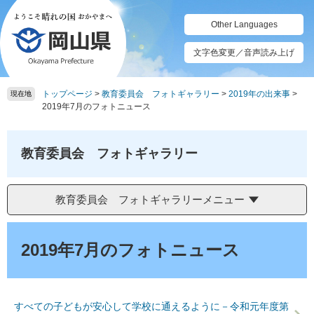
ペ
メ
ー
ニ
Other Languages
ジ
ュ
の
ー
文字色変更／音声読み上げ
先
を
頭
飛
トップページ
>
教育委員会 フォトギャラリー
>
2019年の出来事
>
で
ば
現在地
2019年7月のフォトニュース
す。
し
て
本
教育委員会 フォトギャラリー
文
へ
教育委員会 フォトギャラリーメニュー
本
文
2019年7月のフォトニュース
すべての子どもが安心して学校に通えるように－令和元年度第