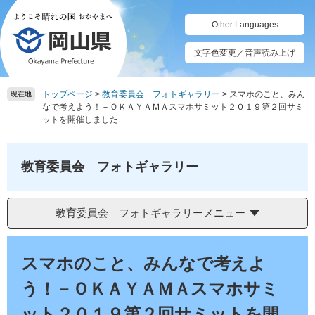
ペ
メ
ー
ニ
Other Languages
ジ
ュ
の
ー
文字色変更／音声読み上げ
先
を
頭
飛
トップページ
>
教育委員会 フォトギャラリー
>
スマホのこと、みん
で
ば
現在地
なで考えよう！－ＯＫＡＹＡＭＡスマホサミット２０１９第２回サミ
す。
し
ットを開催しました－
て
本
文
教育委員会 フォトギャラリー
へ
教育委員会 フォトギャラリーメニュー
本
文
スマホのこと、みんなで考えよ
う！－ＯＫＡＹＡＭＡスマホサミ
ット２０１９第２回サミットを開