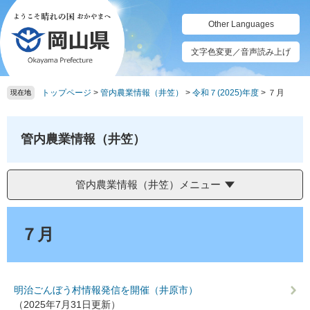
ペ
メ
ー
ニ
Other Languages
ジ
ュ
の
ー
文字色変更／音声読み上げ
先
を
頭
飛
トップページ
>
管内農業情報（井笠）
>
令和７(2025)年度
>
７月
で
ば
現在地
す。
し
て
本
管内農業情報（井笠）
文
へ
管内農業情報（井笠）メニュー
本
文
７月
明治ごんぼう村情報発信を開催（井原市）
（2025年7月31日更新）