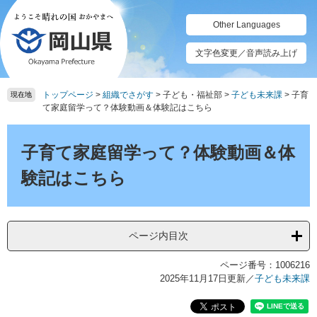
ペ
メ
ー
ニ
Other Languages
ジ
ュ
の
ー
文字色変更／音声読み上げ
先
を
頭
飛
トップページ
>
組織でさがす
>
子ども・福祉部
>
子ども未来課
>
子育
で
ば
現在地
て家庭留学って？体験動画＆体験記はこちら
す。
し
て
本
本
文
子育て家庭留学って？体験動画＆体
文
へ
験記はこちら
ページ内目次
ページ番号：1006216
2025年11月17日更新
／
子ども未来課