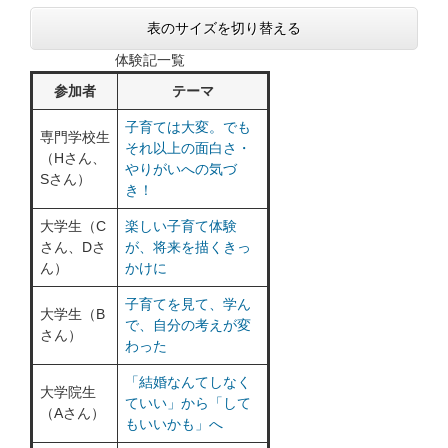
表のサイズを切り替える
体験記一覧
参加者
テーマ
子育ては大変。でも
専門学校生
それ以上の面白さ・
（Hさん、
やりがいへの気づ
Sさん）
き！
大学生（C
楽しい子育て体験
さん、Dさ
が、将来を描くきっ
ん）
かけに
子育てを見て、学ん
大学生（B
で、自分の考えが変
さん）
わった
「結婚なんてしなく
大学院生
ていい」から「して
（Aさん）
もいいかも」へ