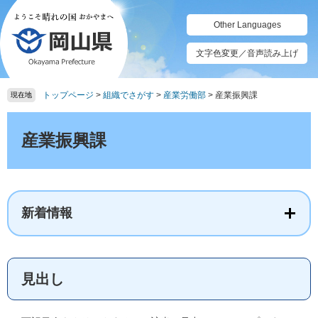
ペ
メ
ー
ニ
Other Languages
ジ
ュ
の
ー
文字色変更／音声読み上げ
先
を
頭
飛
トップページ
>
組織でさがす
>
産業労働部
>
産業振興課
で
ば
現在地
す。
し
本
て
文
産業振興課
本
文
へ
新着情報
見出し