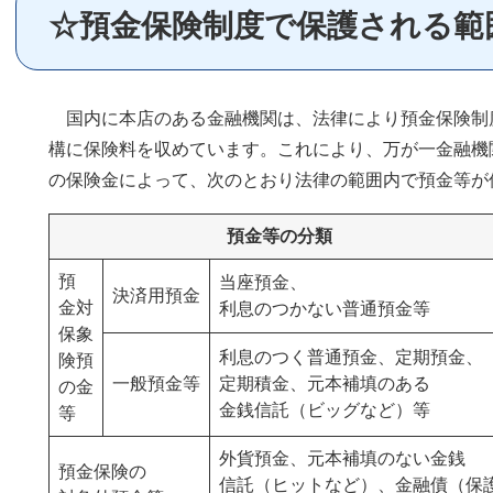
☆預金保険制度で保護される範
国内に本店のある金融機関は、法律により預金保険制
構に保険料を収めています。これにより、万が一金融機
の保険金によって、次のとおり法律の範囲内で預金等が
預金等の分類
預
当座預金、
決済用預金
金対
利息のつかない普通預金等
保象
利息のつく普通預金、定期預金、
険預
一般預金等
定期積金、元本補填のある
の金
金銭信託（ビッグなど）等
等
外貨預金、元本補填のない金銭
預金保険の
信託（ヒットなど）、金融債（保