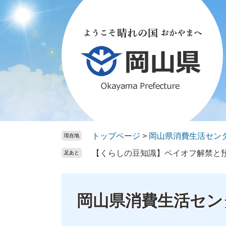
ペ
メ
ー
ニ
ジ
ュ
の
ー
先
を
頭
飛
で
ば
す。
し
て
本
文
トップページ
>
岡山県消費生活セン
現在地
へ
【くらしの豆知識】ペイオフ解禁と
足あと
岡山県消費生活セン