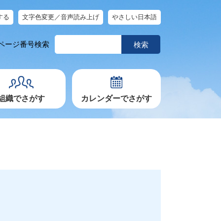
する
文字色変更／音声読み上げ
やさしい日本語
ペ
ページ番号検索
ー
ジ
番
号
を
入
力
組織でさがす
カレンダーでさがす