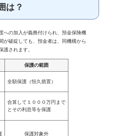
囲は？
度への加入が義務付けられ、預金保険機
関が破綻しても、預金者は、同機構から
保護されます。
保護の範囲
全額保護（恒久措置）
合算して１０００万円まで
とその利息等を保護
護
保護対象外