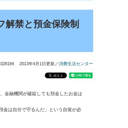
フ解禁と預金保険制
28184
2013年4月1日更新
／
消費生活センター
、金融機関が破綻しても預金したお金は
預金は自分で守るんだ」という自覚が必