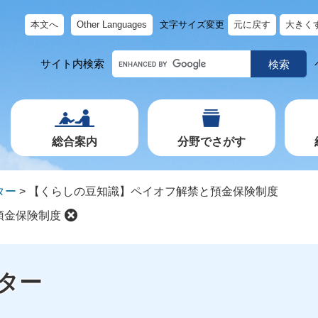
本文へ
Other Languages
文字サイズ変更
元に戻す
大きく
キ
サイト内検索
ー
ワ
ー
ド
で
探
す
総合案内
分野でさがす
ター
>
【くらしの豆知識】ペイオフ解禁と預金保険制度
預金保険制度
ター