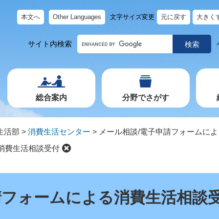
本文へ
Other Languages
文字サイズ変更
元に戻す
大きく
キ
サイト内検索
ー
ワ
ー
ド
で
探
す
総合案内
分野でさがす
生活部
>
消費生活センター
>
メール相談/電子申請フォームに
消費生活相談受付
請フォームによる消費生活相談