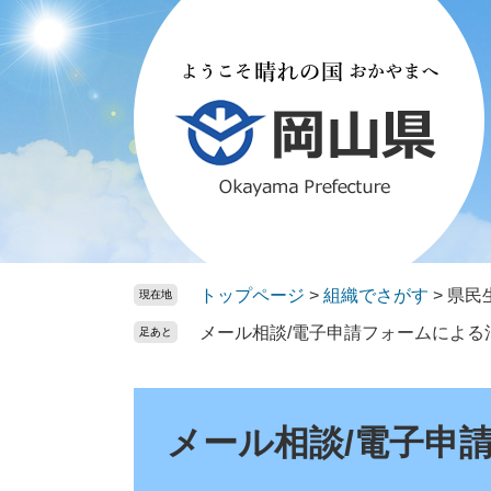
ペ
メ
ー
ニ
ジ
ュ
の
ー
先
を
頭
飛
で
ば
す。
し
て
本
文
トップページ
>
組織でさがす
>
県民
現在地
へ
メール相談/電子申請フォームによる
足あと
本
文
メール相談/電子申