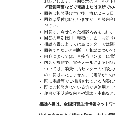
お願いします。（回答元のメールアド
※聴覚障害などで電話または来所での
回答は相談受け付け後、概ね２～５日
回答は受付順に行いますが、相談内容
ださい。
回答は、寄せられた相談内容を元に示
回答の無断転用・転載は、固くお断り
相談内容によっては当センターでは回
回答できないと判断した相談について
内容によっては、直接当センターに電
内容が複雑で、電子メールによる回答
ついては、消費生活センターの相談員
の回答はいたしません。（電話がつな
既に電話等でご相談されている内容に
既にご相談されている方が連絡用とし
趣旨が不明確な内容や誹謗・中傷など
相談内容は、全国消費生活情報ネットワー