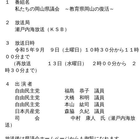
１ 番組名
私たちの岡山県議会 ～教育県岡山の復活～
２ 放送局
瀬戸内海放送（ＫＳＢ）
３ 放送日時
令和５年９月 ９日（土曜日）１０時３０分から１１時
００分まで
（再放送 １３日（水曜日） ２時００分から ２
時３０分まで）
４ 出 演 者
自由民主党 福島 恭子 議員
自由民主党 大橋 和明 議員
自由民主党 本山 紘司 議員
日本共産党 森脇 久紀 議員
司 会 中村 康人 氏（瀬戸内海放
送）
放送後は県議会ホームページからも御覧になれます。