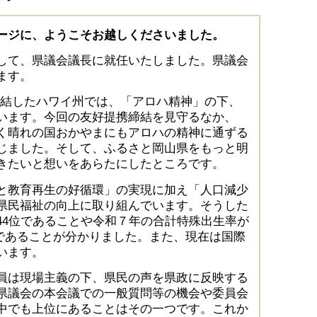
ージに、ようこそお越しくださいました。
して、県議会議長に就任いたしました。県議会
ます。
結したハワイ州では、「アロハ精神」の下、
います。今回の友好提携締結を見守るなか、
く晴れの国おかやまにもアロハの精神に通ずる
じました。そして、ふるさと岡山県をもっと明
きたいと想いをあらたにしたところです。
と教育再生の好循環」の実現に加え「人口減少
県民福祉の向上に取り組んでいます。そうした
44位であることや令和７年の合計特殊出生率が
23であることが分かりました。また、現在は国際
います。
員は現場主義の下、県民の声を県政に反映する
県議会の本会議での一般質問等の機会や委員会
中でも上位にあることはその一つです。これか