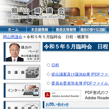
岡山県議会
> 令和５年５月臨時会 日程・概要等
令和５年５月臨時会 日程
◇
日程
◇
提出議案及び議決結果 [PDFファイ
◇
委員会委員等名簿 [PDFファイル／
PDF形式のフ
Adobe 
お問い合わせ