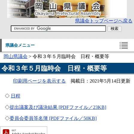
県議会トップページへ戻る
県議会メニュー
岡山県議会
> 令和３年５月臨時会 日程・概要等
令和３年５月臨時会 日程・概要等
印刷用ページを表示する
掲載日：2021年5月14日更新
◇
日程
◇
提出議案及び議決結果 [PDFファイル／23KB]
◇
委員会委員等名簿 [PDFファイル／50KB]