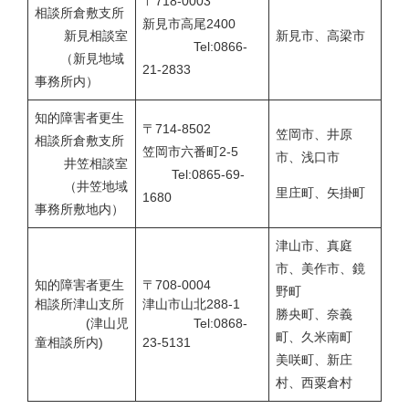
〒718-0003
相談所倉敷支所
新見市高尾2400
新見相談室
新見市、高梁市
Tel:0866-
（新見地域
21-2833
事務所内）
知的障害者更生
〒714-8502
笠岡市、井原
相談所倉敷支所
笠岡市六番町2-5
市、浅口市
井笠相談室
Tel:0865-69-
（井笠地域
里庄町、矢掛町
1680
事務所敷地内）
津山市、真庭
市、美作市、鏡
知的障害者更生
〒708-0004
野町
相談所津山支所
津山市山北288-1
勝央町、奈義
(津山児
Tel:0868-
町、久米南町
童相談所内)
23-5131
美咲町、新庄
村、西粟倉村