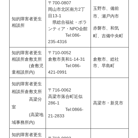
〒700-0807
玉野市、備前
岡山市北区南方2丁
目13-1
市、瀬戸内市
知的障害者更生
県総合福祉・ボラ
相談所
赤磐市、和気
ンティア・NPO会館
Tel:086-
町、吉備中央町
235-4316
知的障害者更生
〒710-0052
相談所倉敷支所
倉敷市美和1-14-31
倉敷市、総社
(倉敷児
Tel:086-
市、早島町
童相談所内)
421-0991
知的障害者更生
〒716-0062
相談所倉敷支所
高梁市落合町近似
高梁分
286-1
高梁市・新見市
室
Tel:0866-
(高梁地
21-2833
域事務所内)
知的障害者更生