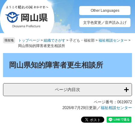
ペ
メ
ー
ニ
Other Languages
ジ
ュ
の
ー
文字色変更／音声読み上げ
先
を
頭
飛
トップページ
>
組織でさがす
>
子ども・福祉部
>
福祉相談センター
>
で
ば
現在地
岡山県知的障害者更生相談所
す。
し
て
本
本
文
岡山県知的障害者更生相談所
文
へ
ページ内目次
ページ番号：0619972
2026年7月29日更新
／
福祉相談センター