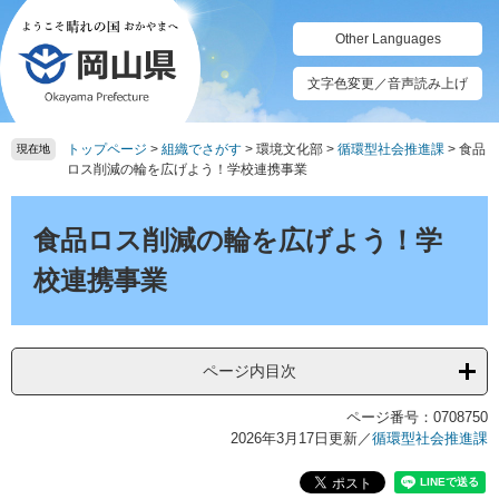
ペ
メ
ー
ニ
Other Languages
ジ
ュ
の
ー
文字色変更／音声読み上げ
先
を
頭
飛
トップページ
>
組織でさがす
>
環境文化部
>
循環型社会推進課
>
食品
で
ば
現在地
ロス削減の輪を広げよう！学校連携事業
す。
し
て
本
本
文
食品ロス削減の輪を広げよう！学
文
へ
校連携事業
ページ内目次
ページ番号：0708750
2026年3月17日更新
／
循環型社会推進課