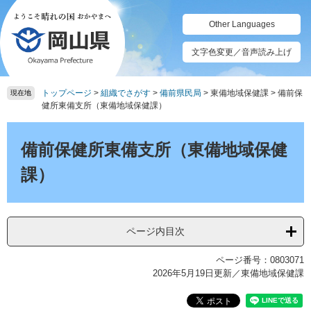
ペ
メ
ー
ニ
Other Languages
ジ
ュ
の
ー
文字色変更／音声読み上げ
先
を
頭
飛
トップページ
>
組織でさがす
>
備前県民局
>
東備地域保健課
>
備前保
で
ば
現在地
健所東備支所（東備地域保健課）
す。
し
て
本
本
文
備前保健所東備支所（東備地域保健
文
へ
課）
ページ内目次
ページ番号：0803071
2026年5月19日更新
／東備地域保健課