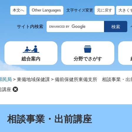
本文へ
Other Languages
文字サイズ変更
元に戻す
大きく
キ
サイト内検索
ー
ワ
ー
ド
で
探
す
総合案内
分野でさがす
県民局
>
東備地域保健課
>
備前保健所東備支所 相談事業・出
前講座
 相談事業・出前講座