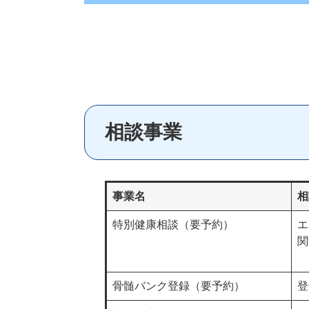
相談事業
事業名
相
特別健康相談（要予約）
エ
関
骨髄バンク登録（要予約）
登