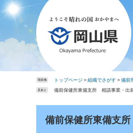
ペ
メ
ー
ニ
ジ
ュ
の
ー
先
を
頭
飛
で
ば
す。
し
て
本
文
トップページ
>
組織でさがす
>
備前
現在地
へ
備前保健所東備支所 相談事業・出
足あと
本
文
備前保健所東備支所