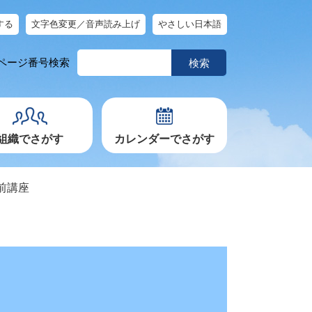
する
文字色変更／音声読み上げ
やさしい日本語
ペ
ページ番号検索
ー
ジ
番
号
を
入
力
組織でさがす
カレンダーでさがす
前講座