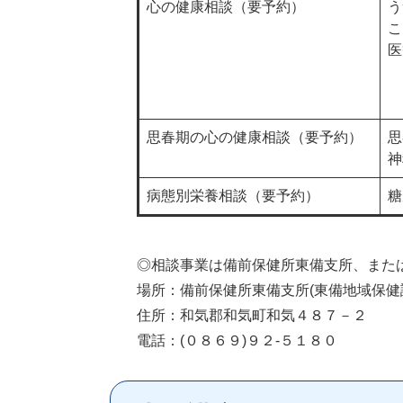
心の健康相談（要予約）
う
こ
医
思春期の心の健康相談（要予約）
思
神
病態別栄養相談（要予約）
糖
◎相談事業は備前保健所東備支所、また
場所：備前保健所東備支所(東備地域保健
住所：和気郡和気町和気４８７－２
電話：(０８６９)９２-５１８０