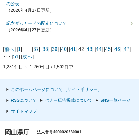
の公表
（2026年4月27日更新）
記念ダムカードの配布について
（2026年4月27日更新）
[
前へ
] [
1
] ･･･ [
37
] [
38
] [
39
] [
40
] [
41
] 42 [
43
] [
44
] [
45
] [
46
] [
47
]
･･･ [
51
] [
次へ
]
1,231件目 ～ 1,260件目 / 1,502件中
このホームページについて（サイトポリシー）
RSSについて
バナー広告掲載について
SNS一覧ページ
サイトマップ
岡山県庁
法人番号4000020330001