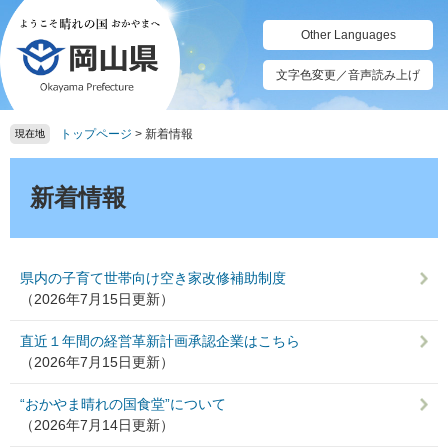
ペ
メ
ー
ニ
Other Languages
ジ
ュ
の
ー
文字色変更／音声読み上げ
先
を
頭
飛
トップページ
>
新着情報
で
ば
現在地
す。
し
本
て
文
新着情報
本
文
へ
県内の子育て世帯向け空き家改修補助制度
（2026年7月15日更新）
直近１年間の経営革新計画承認企業はこちら
（2026年7月15日更新）
“おかやま晴れの国食堂”について
（2026年7月14日更新）