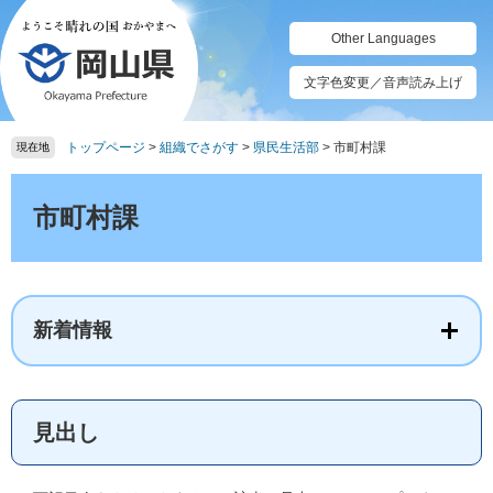
ペ
メ
ー
ニ
Other Languages
ジ
ュ
の
ー
文字色変更／音声読み上げ
先
を
頭
飛
トップページ
>
組織でさがす
>
県民生活部
>
市町村課
で
ば
現在地
す。
し
本
て
文
市町村課
本
文
へ
新着情報
見出し