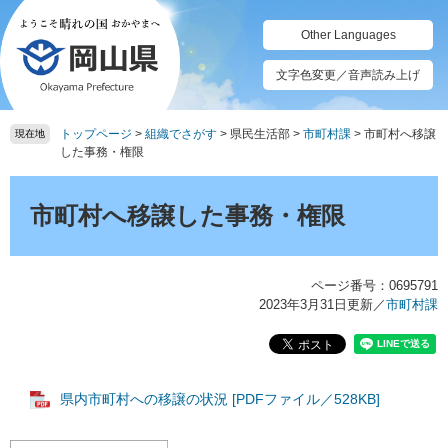
ペ
メ
ー
ニ
Other Languages
ジ
ュ
の
ー
文字色変更／音声読み上げ
先
を
頭
飛
トップページ
>
組織でさがす
>
県民生活部
>
市町村課
>
市町村へ移譲
で
ば
現在地
した事務・権限
す。
し
て
本
本
文
市町村へ移譲した事務・権限
文
へ
ページ番号：0695791
2023年3月31日更新
／
市町村課
県内市町村への移譲の状況 [PDFファイル／528KB]