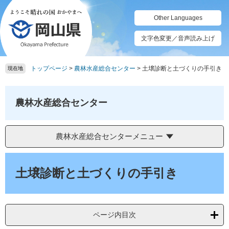
ペ
メ
ー
ニ
Other Languages
ジ
ュ
の
ー
文字色変更／音声読み上げ
先
を
頭
飛
トップページ
>
農林水産総合センター
>
土壌診断と土づくりの手引き
で
ば
現在地
す。
し
て
本
農林水産総合センター
文
へ
農林水産総合センターメニュー
本
文
土壌診断と土づくりの手引き
ページ内目次