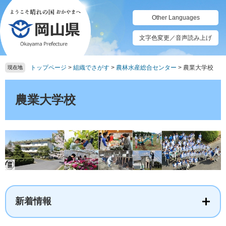
ペ
メ
ー
ニ
Other Languages
ジ
ュ
の
ー
文字色変更／音声読み上げ
先
を
頭
飛
トップページ
>
組織でさがす
>
農林水産総合センター
>
農業大学校
で
ば
現在地
す。
し
本
て
文
農業大学校
本
文
へ
新着情報