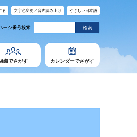
する
文字色変更／音声読み上げ
やさしい日本語
ペ
ページ番号検索
ー
ジ
番
号
を
入
力
組織でさがす
カレンダーでさがす