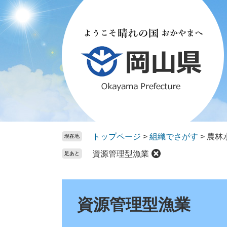
ペ
メ
ー
ニ
ジ
ュ
の
ー
先
を
頭
飛
で
ば
す。
し
て
本
文
トップページ
>
組織でさがす
>
農林
現在地
へ
資源管理型漁業
足あと
本
文
資源管理型漁業