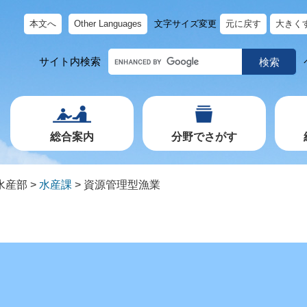
本文へ
Other Languages
文字サイズ変更
元に戻す
大きく
キ
サイト内検索
ー
ワ
ー
ド
で
探
す
総合案内
分野でさがす
水産部
>
水産課
>
資源管理型漁業