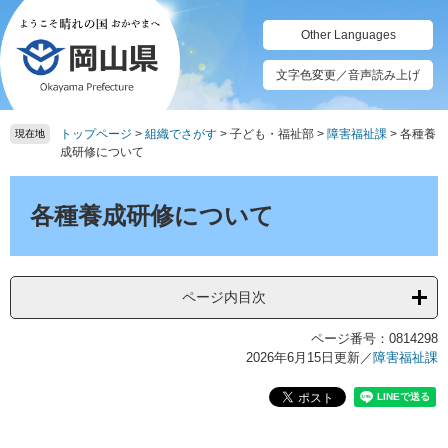
ペ
メ
ー
ニ
Other Languages
ジ
ュ
の
ー
文字色変更／音声読み上げ
先
を
頭
飛
トップページ
>
組織でさがす
>
子ども・福祉部
>
障害福祉課
>
各種養
で
ば
現在地
成研修について
す。
し
て
本
本
文
各種養成研修について
文
へ
ページ内目次
ページ番号：0814298
2026年6月15日更新
／
障害福祉課