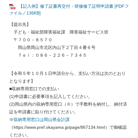
【記入例】修了証書再交付・研修修了証明申請書 [PDFフ
ァイル／136KB]
【提出先】
子ども・福祉部障害福祉課 障害福祉サービス班
〒７００－８５７０
岡山県岡山市北区内山下２丁目４番６号
Ｔｅｌ：０８６－２２６－７３４５
【令和５年１０月１日申請分から、支払い方法は次のとおり
となります】
■収納専用窓口での支払い
(1)申請書に必要事項を記入してください。
(2)岡山県内の収納専用窓口（※）で手数料を納付し、納付済
証を申請書に貼り付けてください。
※
収納専用窓口は岡山県会計課
（https://www.pref.okayama.jp/page/867134.html）で御確認
ください。