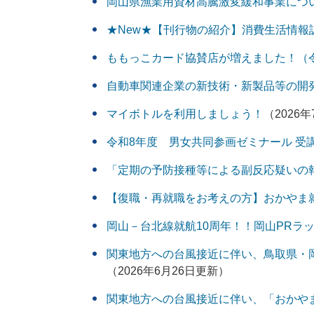
岡山県漁業用資材高騰激変緩和事業につ
★New★【刊行物の紹介】消費生活情
ももっこカード協賛店が増えました！（
自動車関連企業の新技術・新製品等の開
マイボトルを利用しましょう！
（2026
令和8年度 男女共同参画ゼミナール 受
「定期の予防接種等による副反応疑いの
【復職・再就職をお考えの方】おかやま
岡山－台北線就航10周年！！岡山PRラ
関東地方への台風接近に伴い、鳥取県・岡
（2026年6月26日更新）
関東地方への台風接近に伴い、「おかや