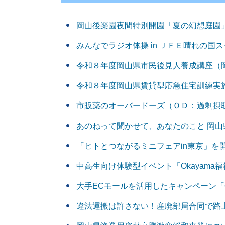
岡山後楽園夜間特別開園「夏の幻想庭園
みんなでラジオ体操 in ＪＦＥ晴れの国
令和８年度岡山県市民後見人養成講座（
令和８年度岡山県賃貸型応急住宅訓練実
市販薬のオーバードーズ（ＯＤ：過剰摂
あのねって聞かせて、あなたのこと 岡山
「ヒトとつながるミニフェアin東京」を
中高生向け体験型イベント「Okayama
大手ECモールを活用したキャンペーン「
違法運搬は許さない！産廃部局合同で路