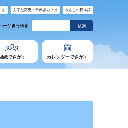
する
文字色変更／音声読み上げ
やさしい日本語
ペ
ページ番号検索
ー
ジ
番
号
を
入
力
組織でさがす
カレンダーでさがす