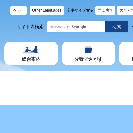
本文へ
Other Languages
文字サイズ変更
元に戻す
大きく
キ
サイト内検索
ー
ワ
ー
ド
で
探
す
総合案内
分野でさがす