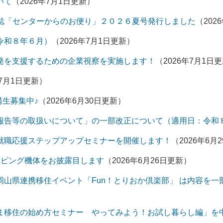
いて
（2026年7月1日更新）
報誌「センターからのお便り」２０２６夏号発行しました
（202
令和８年６月）
（2026年7月1日更新）
発を支援するための企業視察を実施します！
（2026年7月1日
年7月1日更新）
講生募集中♪
（2026年6月30日更新）
報告等の取扱いについて」の一部改正について（適用日：令和
就職応援ステップアップセミナーを開催します！
（2026年6月
ッピング機体をお披露目します
（2026年6月26日更新）
山県連携移住イベント「Fun！とりおか倶楽部」 は内容を
ま移住の始め方セミナー やってみよう！お試し暮らし編」を