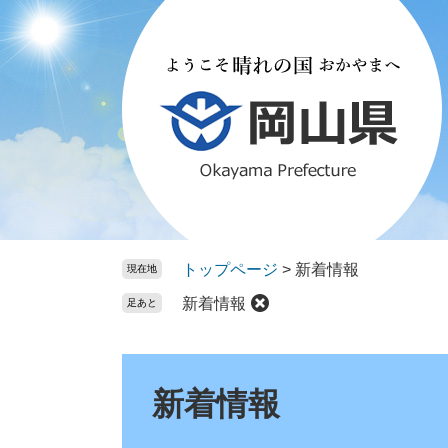
ペ
メ
ー
ニ
ジ
ュ
の
ー
先
を
頭
飛
で
ば
す。
し
て
本
文
トップページ
>
新着情報
現在地
へ
新着情報
足あと
本
文
新着情報