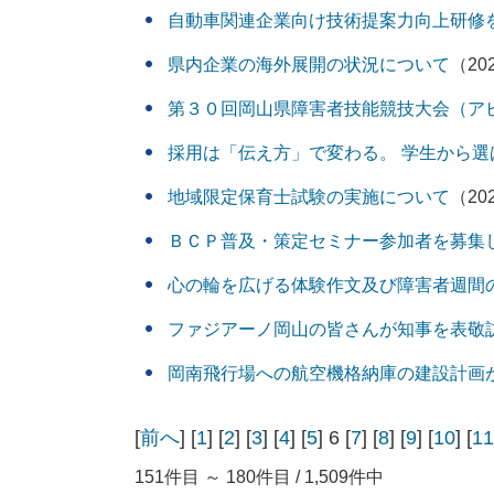
自動車関連企業向け技術提案力向上研修
県内企業の海外展開の状況について
（20
第３０回岡山県障害者技能競技大会（ア
採用は「伝え方」で変わる。 学生から選
地域限定保育士試験の実施について
（20
ＢＣＰ普及・策定セミナー参加者を募集
心の輪を広げる体験作文及び障害者週間
ファジアーノ岡山の皆さんが知事を表敬
岡南飛行場への航空機格納庫の建設計画
[
前へ
] [
1
] [
2
] [
3
] [
4
] [
5
] 6 [
7
] [
8
] [
9
] [
10
] [
11
151件目 ～ 180件目 / 1,509件中