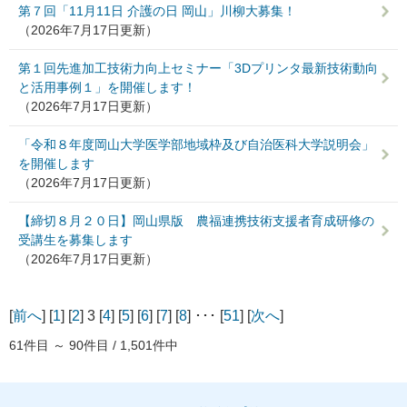
第７回「11月11日 介護の日 岡山」川柳大募集！
（2026年7月17日更新）
第１回先進加工技術力向上セミナー「3Dプリンタ最新技術動向
と活用事例１」を開催します！
（2026年7月17日更新）
「令和８年度岡山大学医学部地域枠及び自治医科大学説明会」
を開催します
（2026年7月17日更新）
【締切８月２０日】岡山県版 農福連携技術支援者育成研修の
受講生を募集します
（2026年7月17日更新）
[
前へ
] [
1
] [
2
] 3 [
4
] [
5
] [
6
] [
7
] [
8
] ･･･ [
51
] [
次へ
]
61件目 ～ 90件目 / 1,501件中