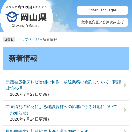
ペ
メ
ー
ニ
Other Languages
ジ
ュ
の
ー
文字色変更／音声読み上げ
先
を
頭
飛
トップページ
>
新着情報
で
ば
現在地
す。
し
本
て
文
新着情報
本
文
へ
県議会広報テレビ番組の制作・放送業務の委託について（岡議
政第46号）
（2026年7月27日更新）
中東情勢の変化による建設資材への影響に係る対応について
（お知らせ）
（2026年7月24日更新）
鳥獣被害防止対策推進連絡会議を開催します