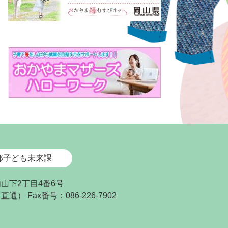
部子ども未来課
内山下2丁目4番6号
7（直通）
Fax番号：086-226-7902