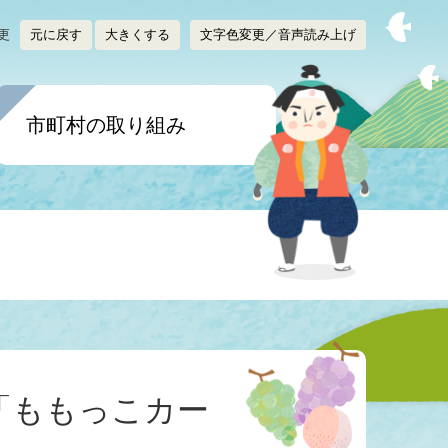
更
元に戻す
大きくする
文字色変更／音声読み上げ
背
景
色
・
市町村の取り組み
読
み
上
げ
「ももっこカー