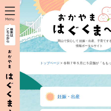
ペ
メ
ー
ニ
ジ
ュ
の
ー
先
を
頭
飛
で
ば
岡山で安心して 妊娠・出産、子育てす
す
し
情報ポータルサイト
。
て
本
文
トップページ
>
令和７年５月に５店舗が「もも
へ
妊娠・出産