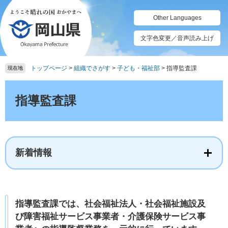
ペ
メ
ー
ニ
Other Languages
ジ
ュ
の
ー
文字色変更／音声読み上げ
先
を
頭
飛
トップページ
>
組織でさがす
>
子ども・福祉部
>
指導監査課
で
ば
現在地
す。
し
本
て
文
指導監査課
本
文
へ
新着情報
指導監査課では、社会福祉法人・社会福祉施設及
び障害福祉サービス事業者・介護保険サービス事