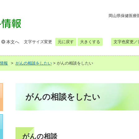
岡山県保健医療部 
本文へ
文字サイズ変更
元に戻す
大きくする
文字色変更／
情報
がんの相談をしたい
>
がんの相談をしたい
がんの相談をしたい
がんの相談