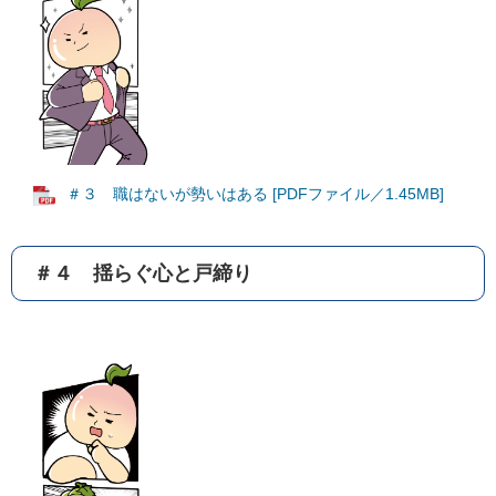
＃３ 職はないが勢いはある [PDFファイル／1.45MB]
＃４ 揺らぐ心と戸締り