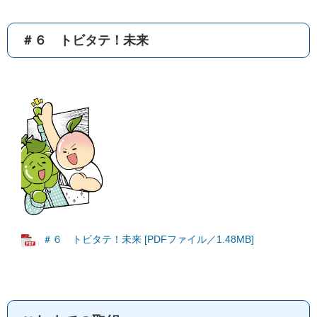
＃６ トビタテ！未来
＃６ トビタテ！未来 [PDFファイル／1.48MB]