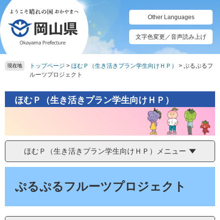
ペ
メ
ー
ニ
Other Languages
ジ
ュ
の
ー
文字色変更／音声読み上げ
先
を
頭
飛
トップページ
>
ほむＰ（生き活きプラン学生向けＨＰ）
>
ぷるぷるフ
で
ば
現在地
ルーツプロジェクト
す。
し
て
本
ほむＰ（生き活きプラン学生向けＨＰ）
文
へ
ほむＰ（生き活きプラン学生向けＨＰ）メニュー
本
文
ぷるぷるフルーツプロジェクト