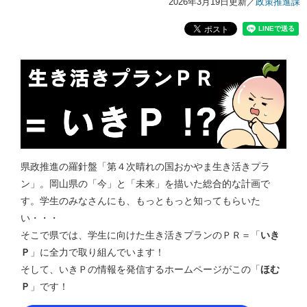
2026年3月19日更新
／
政策推進課
県政推進の羅針盤「第４次晴れの国おかやま生き活きプラ
ン」。岡山県の「今」と「未来」を描いた総合的な計画で
す。学生のみなさんにも、もっともっと知ってもらいた
い・・・
そこで県では、学生に向けた生き活きプランのＰＲ＝「
いき
Ｐ
」に全力で取り組んでいます！
そして、いきＰの情報を発信するホームページがこの「
ほむ
Ｐ
」です！