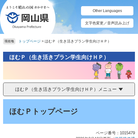
ペ
メ
ー
ニ
Other Languages
ジ
ュ
の
ー
文字色変更／音声読み上げ
先
を
頭
飛
トップページ
>
ほむＰ（生き活きプラン学生向けＨＰ）
で
ば
現在地
す。
し
て
ほむＰ（生き活きプラン学生向けＨＰ）
本
文
へ
ほむＰ（生き活きプラン学生向けＨＰ）メニュー
本
文
ほむＰトップページ
ページ番号：1015479