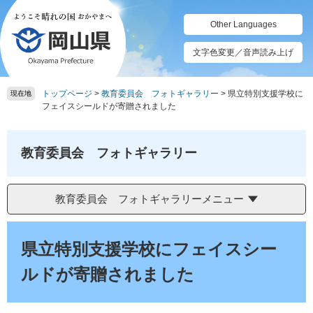
ペ
メ
ー
ニ
Other Languages
ジ
ュ
の
ー
文字色変更／音声読み上げ
先
を
頭
飛
トップページ
>
教育委員会 フォトギャラリー
>
県立特別支援学校に
で
ば
現在地
フェイスシールドが寄贈されました
す。
し
て
本
教育委員会 フォトギャラリー
文
へ
教育委員会 フォトギャラリーメニュー
本
文
県立特別支援学校にフェイスシー
ルドが寄贈されました