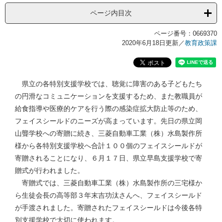
ページ内目次
ページ番号：0669370
2020年6月18日更新
／
教育政策課
県立の各特別支援学校では、聴覚に障害のある子どもたち
の円滑なコミュニケーションを支援するため、また教職員が
給食指導や医療的ケアを行う際の感染症拡大防止等のため、
フェイスシールドのニーズが高まっています。先日の県立岡
山聾学校への寄贈に続き、三菱自動車工業（株）水島製作所
様から各特別支援学校へ合計１００個のフェイスシールドが
寄贈されることになり、６月１７日、県立早島支援学校で寄
贈式が行われました。
寄贈式では、三菱自動車工業（株）水島製作所の三宅様か
ら生徒会長の高等部３年末吉功汰さんへ、フェイスシールド
が手渡されました。寄贈されたフェイスシールドは今後各特
別支援学校で大切に使われます。