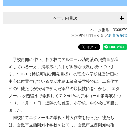
ページ内目次
ページ番号：0668279
2020年6月11日更新
／
教育政策課
学校再開に伴い、各学校でアルコール消毒液の消費量が増
加している一方、消毒液の入手が困難な状況は続いていま
す。SDGs（持続可能な開発目標） の理念を学校経営計画の
中心に位置付けている県立水島工業高等学校では、工業化学
科の生徒たちが実習で学んだ薬品の取扱技術を生かし、 エタ
ノール を蒸留水で希釈して７２Vol％のアルコール消毒液をつ
くり、６月１０日、近隣の幼稚園、小学校、中学校に寄贈し
ました。
同校にてエタノールの希釈・封入作業を行った生徒たち
は、倉敷市立西阿知小学校を訪問し、倉敷市立西阿知幼稚