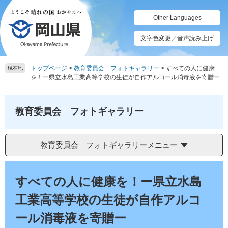
ペ
メ
ー
ニ
Other Languages
ジ
ュ
の
ー
文字色変更／音声読み上げ
先
を
頭
飛
トップページ
>
教育委員会 フォトギャラリー
>
すべての人に健康
で
ば
現在地
を！ー県立水島工業高等学校の生徒が自作アルコール消毒液を寄贈ー
す。
し
て
本
教育委員会 フォトギャラリー
文
へ
教育委員会 フォトギャラリーメニュー
本
文
すべての人に健康を！ー県立水島
工業高等学校の生徒が自作アルコ
ール消毒液を寄贈ー