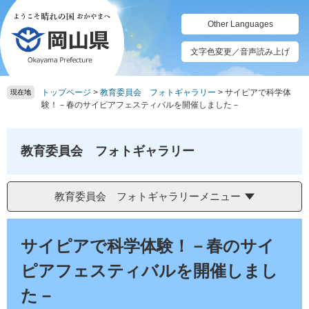
ペ
メ
ー
ニ
Other Languages
ジ
ュ
の
ー
文字色変更／音声読み上げ
先
を
頭
飛
トップページ
>
教育委員会 フォトギャラリー
>
サイピアで科学体
で
ば
現在地
験！－春のサイピアフェスティバルを開催しました－
す。
し
て
本
教育委員会 フォトギャラリー
文
へ
教育委員会 フォトギャラリーメニュー
本
文
サイピアで科学体験！－春のサイ
ピアフェスティバルを開催しまし
た－