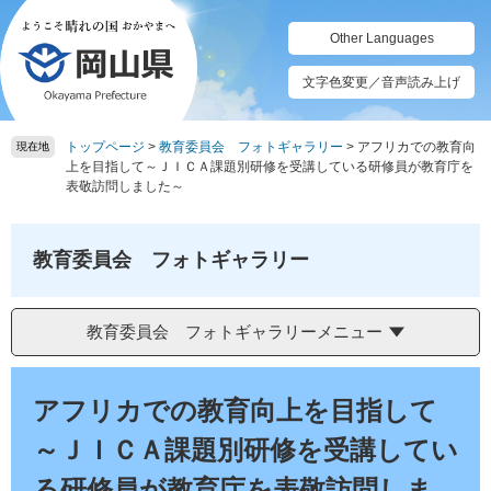
ペ
メ
ー
ニ
Other Languages
ジ
ュ
の
ー
文字色変更／音声読み上げ
先
を
頭
飛
トップページ
>
教育委員会 フォトギャラリー
>
アフリカでの教育向
で
ば
現在地
上を目指して～ＪＩＣＡ課題別研修を受講している研修員が教育庁を
す。
し
表敬訪問しました～
て
本
文
教育委員会 フォトギャラリー
へ
教育委員会 フォトギャラリーメニュー
本
文
アフリカでの教育向上を目指して
～ＪＩＣＡ課題別研修を受講してい
る研修員が教育庁を表敬訪問しま