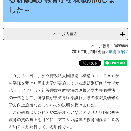
した～
ページ内目次
ページ番号：0488809
2016年9月28日更新
／
教育政策課
９月２１日に、独立行政法人国際協力機構（ＪＩＣＡ）か
ら委託を受けた岡山大学が実施している課題別研修「サブサ
ハラ・アフリカ・初等理数科教授法の改善と学力評価手法」
の一環として、研修員が県教育庁を訪れ、県の教職員研修や
学力向上施策などについての説明を受けました。
この研修はザンビアやエチオピアなどアフリカ諸国の初等
教育の質の向上を目的に、アフリカ諸国の教育関係者１０名
が約２ヶ月間行っている研修です。