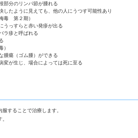
根部分のリンパ節が腫れる
快したように見えても、他の人にうつす可能性あり
梅毒 第２期）
にうっすらと赤い発疹が出る
ラ疹と呼ばれる
る
毒）
な腫瘍（ゴム腫）ができる
が生じ、場合によっては死に至る
内服することで治療します。
す。