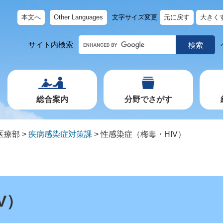
本文へ
Other Languages
文字サイズ変更
元に戻す
大きく
キ
サイト内検索
ー
ワ
ー
ド
で
探
す
総合案内
分野でさがす
医療部
>
疾病感染症対策課
>
性感染症（梅毒・HIV）
V）