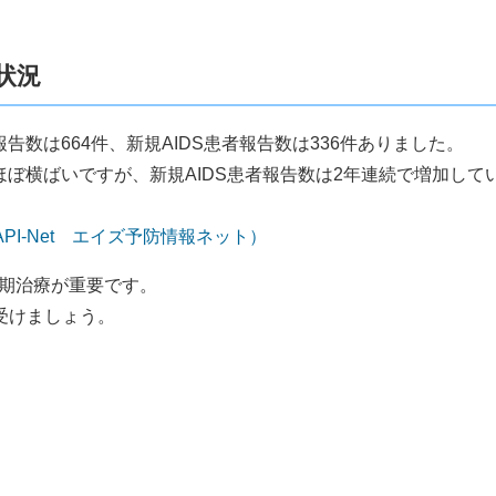
状況
報告数は664件、新規AIDS患者報告数は336件ありました。
べほぼ横ばいですが、新規AIDS患者報告数は2年連続で増加して
PI-Net エイズ予防情報ネット）
早期治療が重要です。
受けましょう。