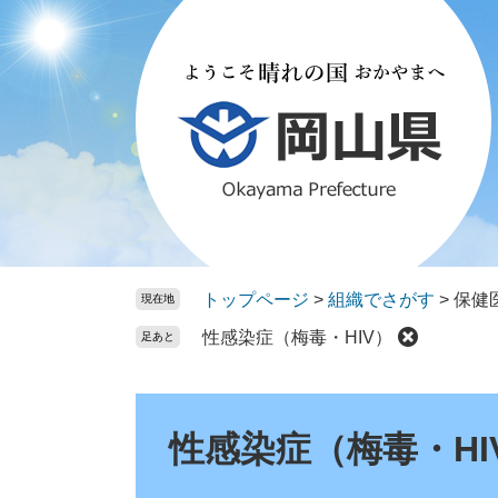
ペ
メ
ー
ニ
ジ
ュ
の
ー
先
を
頭
飛
で
ば
す。
し
て
本
文
トップページ
>
組織でさがす
>
保健
現在地
へ
性感染症（梅毒・HIV）
足あと
本
文
性感染症（梅毒・HI