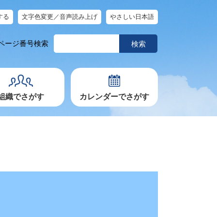
する
文字色変更／音声読み上げ
やさしい日本語
ペ
ページ番号検索
ー
ジ
番
号
を
入
力
組織でさがす
カレンダーでさがす