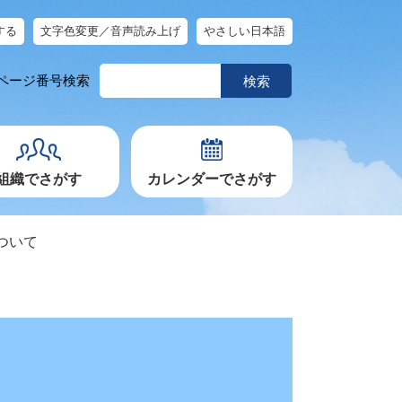
する
文字色変更／音声読み上げ
やさしい日本語
ペ
ページ番号検索
ー
ジ
番
号
を
入
力
組織でさがす
カレンダーでさがす
ついて