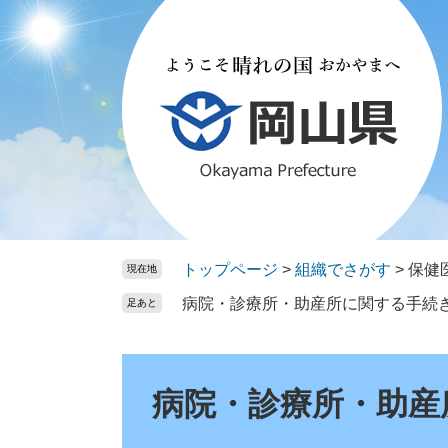
ペ
メ
ー
ニ
ジ
ュ
の
ー
先
を
頭
飛
で
ば
す。
し
て
本
文
トップページ
>
組織でさがす
>
保健
現在地
へ
病院・診療所・助産所に関する手続
足あと
本
文
病院・診療所・助産