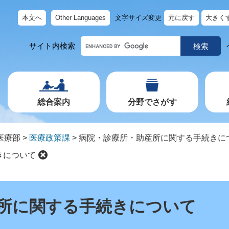
本文へ
Other Languages
文字サイズ変更
元に戻す
大きく
キ
サイト内検索
ー
ワ
ー
ド
で
探
す
総合案内
分野でさがす
医療部
>
医療政策課
>
病院・診療所・助産所に関する手続きに
きについて
所に関する手続きについて