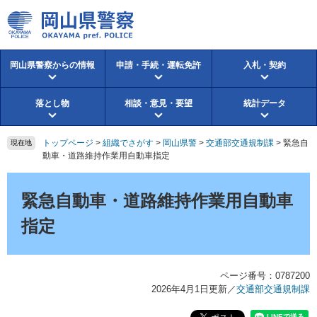
ペ
メ
ー
ニ
ジ
ュ
の
ー
岡山県警察からの情報
申請・手続・運転免許
入札・契約
先
を
頭
飛
で
ば
落とし物
相談・意見・要望
統計データ
す。
し
て
本
トップページ
>
組織でさがす
>
岡山県警
>
交通部交通規制課
>
緊急自
現在地
文
動車・道路維持作業用自動車指定
へ
本
文
緊急自動車・道路維持作業用自動車
指定
ページ番号：0787200
2026年4月1日更新
／
交通部交通規制課