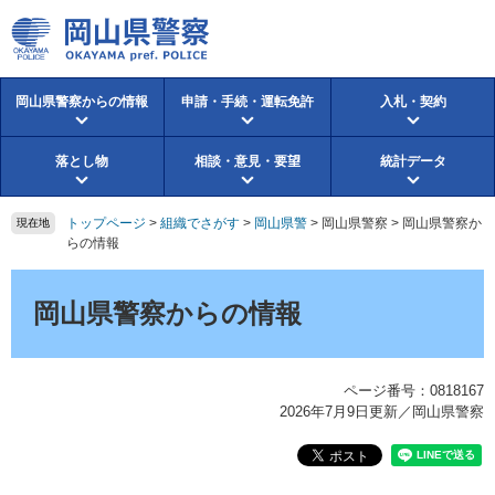
ペ
メ
ー
ニ
ジ
ュ
の
ー
岡山県警察からの情報
申請・手続・運転免許
入札・契約
先
を
頭
飛
で
ば
落とし物
相談・意見・要望
統計データ
す。
し
て
本
トップページ
>
組織でさがす
>
岡山県警
>
岡山県警察
>
岡山県警察か
現在地
文
らの情報
へ
本
文
岡山県警察からの情報
ページ番号：0818167
2026年7月9日更新
／岡山県警察